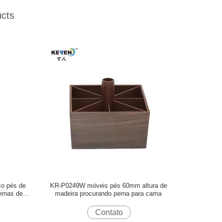
cts
co pés de
KR-P0249W móveis pés 60mm altura de
ernas de
madeira procurando perna para cama
Contato