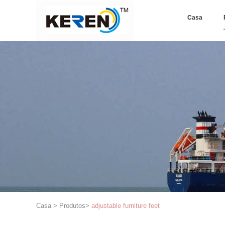
Casa
Casa
>
Produtos
>
adjustable furniture feet