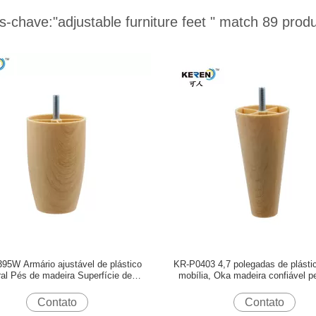
s-chave:
"adjustable furniture feet "
match 89 produ
95W Armário ajustável de plástico
KR-P0403 4,7 polegadas de plásti
ral Pés de madeira Superfície de
mobília, Oka madeira confiável p
aparência fácil de instalar
armário cônico
Contato
Contato