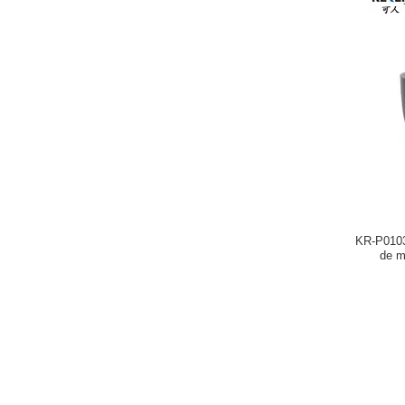
KR-P0103
de m