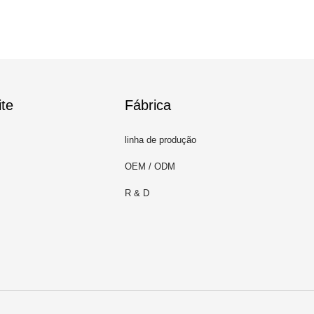
te
Fábrica
linha de produção
OEM / ODM
R & D