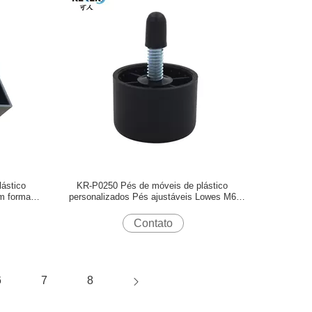
ástico
KR-P0250 Pés de móveis de plástico
m forma de
personalizados Pés ajustáveis Lowes M6
parafuso Cor preta
Contato
6
7
8