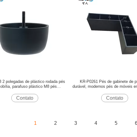
 2 polegadas de plástico rodada pés
KR-P0261 Pés de gabinete de pl
obília, parafuso plástico M8 pés
durável, modernos pés de móveis e
ajustáveis
L Alta estabilidade
Contato
Contato
1
2
3
4
5