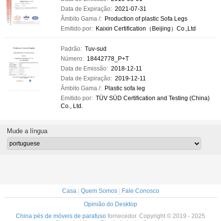
Data de Expiração:
2021-07-31
Âmbito Gama /:
Production of plastic Sofa Legs
Emitido por:
Kaixin Certification（Beijing）Co.,Ltd
Padrão:
Tuv-sud
Número:
18442778_P+T
Data de Emissão:
2018-12-11
Data de Expiração:
2019-12-11
Âmbito Gama /:
Plastic sofa leg
Emitido por:
TÜV SÜD Certification and Testing (China)
Co., Ltd.
Mude a língua
Casa
|
Quem Somos
|
Fale Conosco
Opinião do Desktop
China pés de móveis de parafuso
fornecedor. Copyright © 2019 - 2025