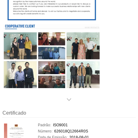
Certificado
Padrão:
ISO9001
Número:
626018Q12664R0S
Data de Emissão:
2018-08-01