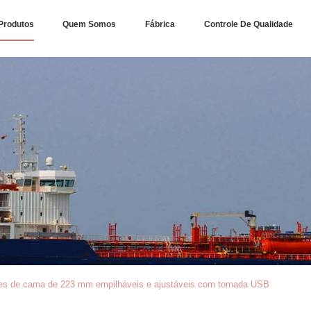
Produtos
Quem Somos
Fábrica
Controle De Qualidade
es de cama de 223 mm empilháveis e ajustáveis com tomada USB