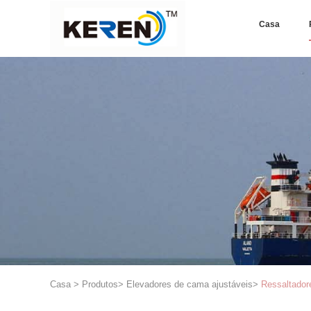
Casa
Casa
>
Produtos
>
Elevadores de cama ajustáveis
>
Ressaltador