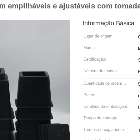
m empilháveis e ajustáveis com tomad
Informação Básica
Lugar de origem:
Marca:
Certificação:
Número do modelo:
Quantidade de ordem
mínima:
Preço:
n
Detalhes da embalagem:
Tempo de entrega:
Termos de pagamento: